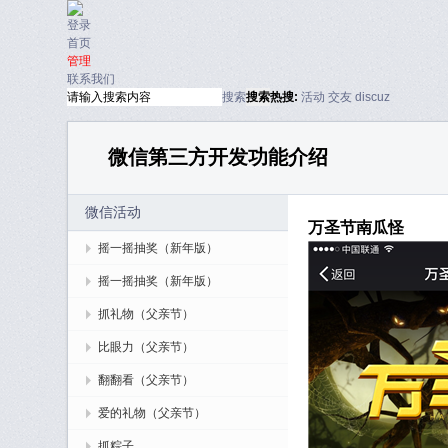
登录
首页
管理
联系我们
搜索
搜索
热搜:
活动
交友
discuz
微信第三方开发功能介绍
微信活动
万圣节南瓜怪
摇一摇抽奖（新年版）
摇一摇抽奖（新年版）
抓礼物（父亲节）
比眼力（父亲节）
翻翻看（父亲节）
爱的礼物（父亲节）
抓粽子