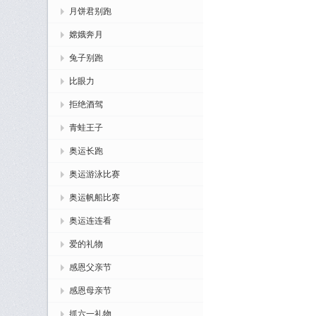
月饼君别跑
嫦娥奔月
兔子别跑
比眼力
拒绝酒驾
青蛙王子
奥运长跑
奥运游泳比赛
奥运帆船比赛
奥运连连看
爱的礼物
感恩父亲节
感恩母亲节
抓六一礼物