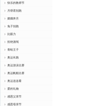
快乐的教师节
月饼君别跑
嫦娥奔月
兔子别跑
比眼力
拒绝酒驾
青蛙王子
奥运长跑
奥运游泳比赛
奥运帆船比赛
奥运连连看
爱的礼物
感恩父亲节
感恩母亲节