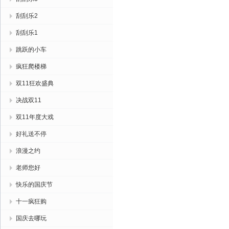
刮刮乐2
刮刮乐1
跳跃的小车
疯狂爬楼梯
双11狂欢盛典
决战双11
双11年度大戏
好礼送不停
浪漫之约
老师您好
快乐的国庆节
十一疯狂购
国庆去哪玩