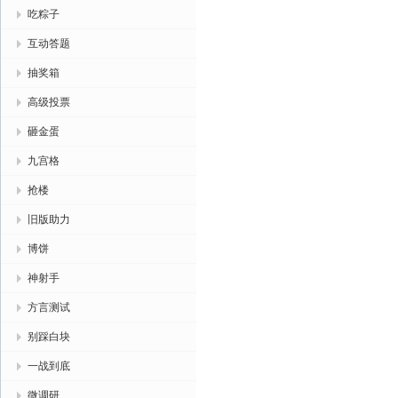
吃粽子
互动答题
抽奖箱
高级投票
砸金蛋
九宫格
抢楼
旧版助力
博饼
神射手
方言测试
别踩白块
一战到底
微调研