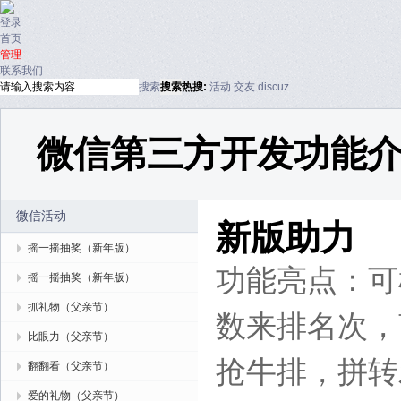
登录
首页
管理
联系我们
搜索
搜索
热搜:
活动
交友
discuz
微信第三方开发功能
微信活动
新版助力
摇一摇抽奖（新年版）
功能亮点：
可
摇一摇抽奖（新年版）
抓礼物（父亲节）
数来排名次，
比眼力（父亲节）
抢牛排，拼转发
翻翻看（父亲节）
爱的礼物（父亲节）