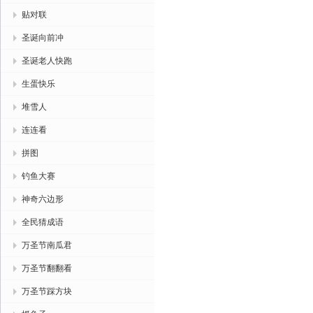
贴对联
圣诞向前冲
圣诞老人快跑
生蛋快乐
堆雪人
连连看
拼图
钓鱼大赛
神奇六边形
全民猜成语
万圣节南瓜君
万圣节翻翻看
万圣节踩方块