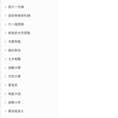
抓六一礼物
送给爸爸的礼物
六一做蛋糕
爸爸的太空冒险
为爱奔跑
疯狂射击
七夕相聚
游艇大赛
汽车大赛
赛龙舟
海盗大战
拯救小羊
看你挺多久