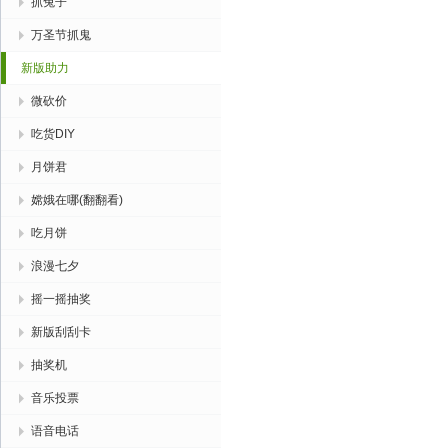
抓兔子
万圣节抓鬼
新版助力
微砍价
吃货DIY
月饼君
嫦娥在哪(翻翻看)
吃月饼
浪漫七夕
摇一摇抽奖
新版刮刮卡
抽奖机
音乐投票
语音电话