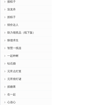
接粽子
划龙舟
抓粽子
猜价达人
助力领奖品（线下版）
狭缝求生
智慧一线连
一起种树
钻石婚
元宵点灯笼
元宵猜灯谜
抓糖果
在一起
心连心